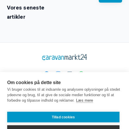
Vores seneste
artikler
Om cookies på dette site
Platform
Virksomhed
Juridisk
Vi bruger cookies til at indsamle og analysere oplysninger på stedet
ydeevne og brug, til at give de sociale medier funktioner og til at
Hjemmeside
Om os
GTC
forbedre og tilpasse indhold og reklamer.
Læs mere
Køb
Kontakt
Beskyttelse af data
Sælg
Guidebog
Aftryk
Ofte stillede
Job
Tillad cookies
spørgsmål
Partner