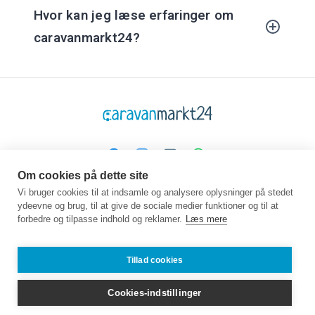
Hvor kan jeg læse erfaringer om
caravanmarkt24?
Om cookies på dette site
Platform
Virksomhed
Juridisk
Vi bruger cookies til at indsamle og analysere oplysninger på stedet
ydeevne og brug, til at give de sociale medier funktioner og til at
Hjemmeside
Om os
GTC
forbedre og tilpasse indhold og reklamer.
Læs mere
Køb
Kontakt
Beskyttelse af data
Sælg
Guidebog
Aftryk
Ofte stillede
Job
Tillad cookies
spørgsmål
Partner
Forhandlere
Cookies-indstillinger