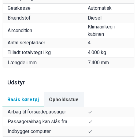
Gearkasse
Automatisk
Brændstof
Diesel
Klimaanlæg i
Aircondition
kabinen
Antal selepladser
4
Tilladt totalvægt i kg
4.000 kg
Længde i mm
7.400 mm
Udstyr
Basis køretøj
Opholdsstue
Airbag til forsædepassager
Passagerairbag kan slås fra
Indbygget computer