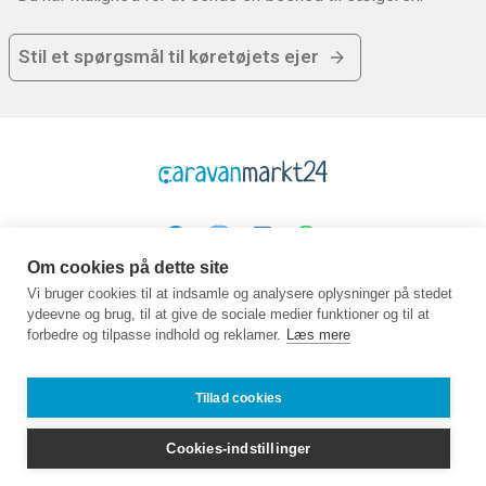
Stil et spørgsmål til køretøjets ejer
Om cookies på dette site
Platform
Virksomhed
Juridisk
Vi bruger cookies til at indsamle og analysere oplysninger på stedet
ydeevne og brug, til at give de sociale medier funktioner og til at
Hjemmeside
Om os
GTC
forbedre og tilpasse indhold og reklamer.
Læs mere
Køb
Kontakt
Beskyttelse af data
Sælg
Guidebog
Aftryk
Ofte stillede
Job
Tillad cookies
spørgsmål
Partner
Forhandlere
Cookies-indstillinger