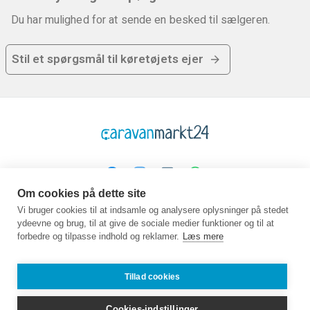
Du har mulighed for at sende en besked til sælgeren.
Stil et spørgsmål til køretøjets ejer
Om cookies på dette site
Platform
Virksomhed
Juridisk
Vi bruger cookies til at indsamle og analysere oplysninger på stedet
ydeevne og brug, til at give de sociale medier funktioner og til at
Hjemmeside
Om os
GTC
forbedre og tilpasse indhold og reklamer.
Læs mere
Køb
Kontakt
Beskyttelse af data
Sælg
Guidebog
Aftryk
Ofte stillede
Job
Tillad cookies
spørgsmål
Partner
Cookies-indstillinger