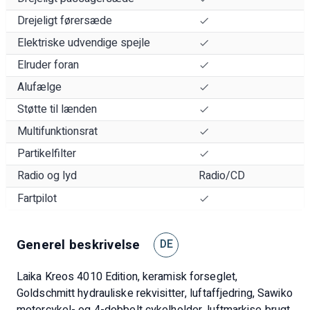
Drejeligt førersæde
Elektriske udvendige spejle
Elruder foran
Alufælge
Støtte til lænden
Multifunktionsrat
Partikelfilter
Radio og lyd
Radio/CD
Fartpilot
Generel beskrivelse
DE
Laika Kreos 4010 Edition, keramisk forseglet,
Goldschmitt hydrauliske rekvisitter, luftaffjedring, Sawiko
motorcykel- og 4-dobbelt cykelholder, luftmarkise brugt