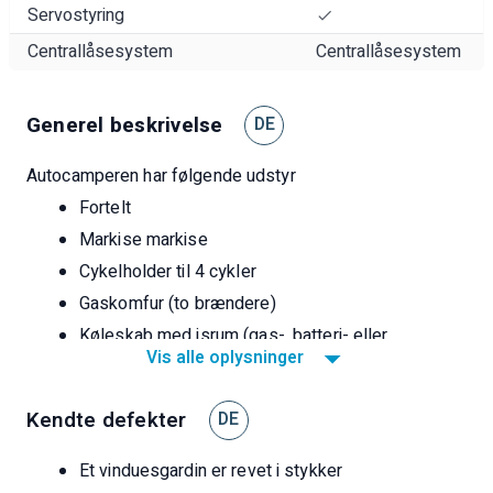
Servostyring
Centrallåsesystem
Centrallåsesystem
Generel beskrivelse
DE
Autocamperen har følgende udstyr
Fortelt
Markise markise
Cykelholder til 4 cykler
Gaskomfur (to brændere)
Køleskab med isrum (gas-, batteri- eller
Vis alle oplysninger
landstrømsdrift)
Truma gasvarmer (varmt vand og
Kendte defekter
luftcirkulationsvarme)
DE
Bakkamera (eftermonteret)
Et vinduesgardin er revet i stykker
Sommerdæk med meget god slidbane