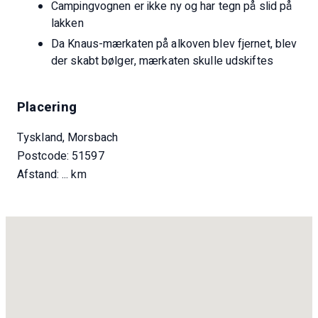
Campingvognen er ikke ny og har tegn på slid på
Solsystem med ladestyring og bordbatteri
lakken
Forhjulslejerne blev udskiftet til den nye MOT. Derudover
Da Knaus-mærkaten på alkoven blev fjernet, blev
blev olien og alle filtre skiftet hvert år. Vi kunne ikke lide
der skabt bølger, mærkaten skulle udskiftes
bøgefinéren, og vi havde møblerne dækket med folie,
under folien er den originale møbelfiner, som er
ubeskadiget.
Placering
Tyskland, Morsbach
Postcode: 51597
Afstand:
... km