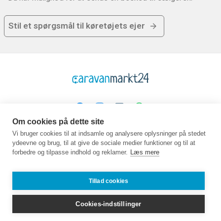
Stil et spørgsmål til køretøjets ejer
Om cookies på dette site
Platform
Virksomhed
Juridisk
Vi bruger cookies til at indsamle og analysere oplysninger på stedet
ydeevne og brug, til at give de sociale medier funktioner og til at
Hjemmeside
Om os
GTC
forbedre og tilpasse indhold og reklamer.
Læs mere
Køb
Kontakt
Beskyttelse af data
Sælg
Guidebog
Aftryk
Ofte stillede
Job
Tillad cookies
spørgsmål
Partner
Forhandlere
Cookies-indstillinger