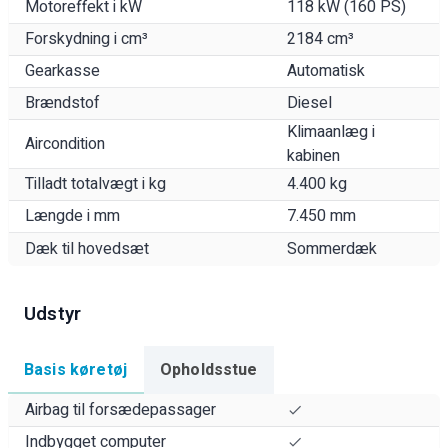
Motoreffekt i kW
118 kW (160 PS)
Forskydning i cm³
2184 cm³
Gearkasse
Automatisk
Brændstof
Diesel
Klimaanlæg i
Aircondition
kabinen
Tilladt totalvægt i kg
4.400 kg
Længde i mm
7.450 mm
Dæk til hovedsæt
Sommerdæk
Udstyr
Basis køretøj
Opholdsstue
Airbag til forsædepassager
Indbygget computer