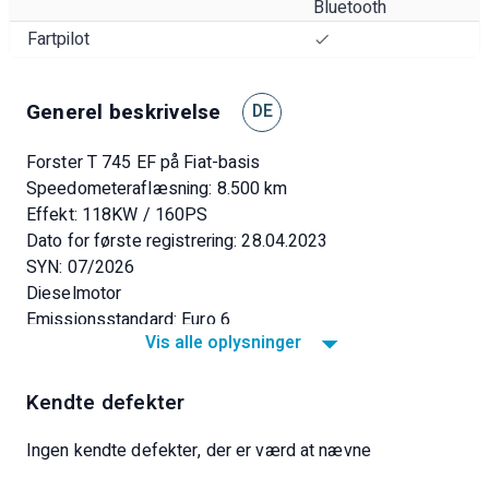
Bluetooth
Fartpilot
Generel beskrivelse
DE
Forster T 745 EF på Fiat-basis
Speedometeraflæsning: 8.500 km
Effekt: 118KW / 160PS
Dato for første registrering: 28.04.2023
SYN: 07/2026
Dieselmotor
Emissionsstandard: Euro 6
Vis alle oplysninger
Antal tidligere ejere: 2
Aircondition
Bakkamera
Kendte defekter
Antal køjepladser: 3
Antal sæder: 4
Ingen kendte defekter, der er værd at nævne
Længde: 7.450 mm