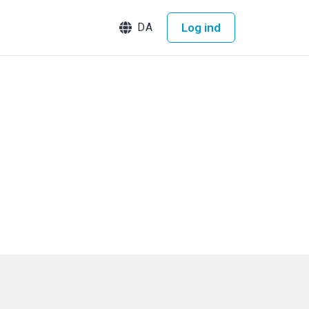
Log ind
DA