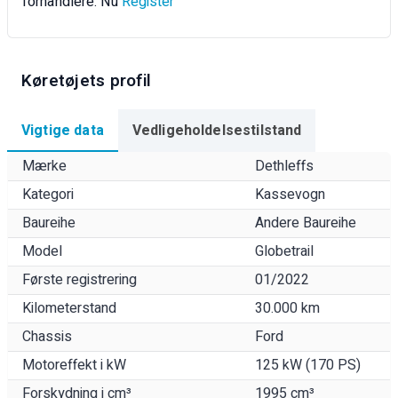
forhandlere. Nu
Register
Køretøjets profil
Vigtige data
Vedligeholdelsestilstand
Mærke
Dethleffs
Kategori
Kassevogn
Baureihe
Andere Baureihe
Model
Globetrail
Første registrering
01/2022
Kilometerstand
30.000 km
Chassis
Ford
Motoreffekt i kW
125 kW (170 PS)
Forskydning i cm³
1995 cm³