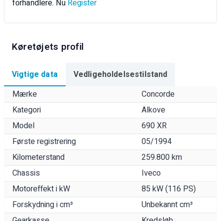
forhandlere. Nu
Register
Køretøjets profil
Vigtige data
Vedligeholdelsestilstand
Mærke
Concorde
Kategori
Alkove
Model
690 XR
Første registrering
05/1994
Kilometerstand
259.800 km
Chassis
Iveco
Motoreffekt i kW
85 kW (116 PS)
Forskydning i cm³
Unbekannt cm³
Gearkasse
Kredsløb