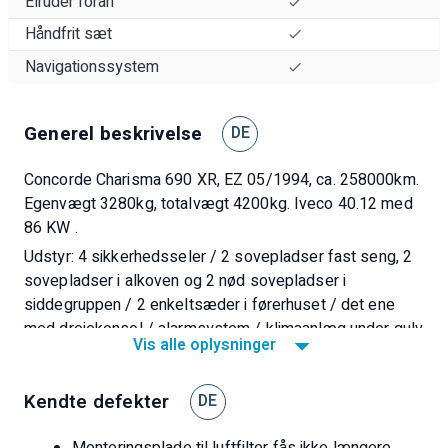
Elruder foran
Håndfrit sæt
Navigationssystem
Generel beskrivelse
DE
Concorde Charisma 690 XR, EZ 05/1994, ca. 258000km.
Egenvægt 3280kg, totalvægt 4200kg. Iveco 40.12 med
86 KW .
Udstyr: 4 sikkerhedsseler / 2 sovepladser fast seng, 2
sovepladser i alkoven og 2 nød sovepladser i
siddegruppen / 2 enkeltsæder i førerhuset / det ene
med drejekonsol / alarmsystem / klimaanlæg under gulv
Vis alle oplysninger
Truma, hold-up gasvarsler, satellitanlæg, markise,
beamer med indvendig skærm, elektronisk startspærre,
Kendte defekter
cykel/motorcykel læsseplads, køleskab / Truma WW
DE
varme ekstra Truma / 140L opvarmet ferskvandstank,
Monteringsplade til luftfilter fås ikke længere