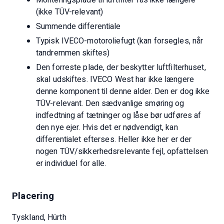
garage 2 døre og stor nyttelast mm. Jeg har bestemt
(ikke TÜV-relevant)
ikke listet alt ekstraudstyr. Køretøjet er i meget god
stand. H-nummerpladen kan ansøges om afhængigt af
Summende differentiale
byggeåret.
Typisk IVECO-motoroliefugt (kan forsegles, når
Autocamperen har lige fået en helt ny bagbremse,
tandremmen skiftes)
udstødning og nye bagdæk. TÜV blev kun udført den
Den forreste plade, der beskytter luftfilterhuset,
09.04.2025 uden mangler. Gastesten den 09.04.2025
skal udskiftes. IVECO West har ikke længere
blev også udført uden nogen fejl.
denne komponent til denne alder. Den er dog ikke
Da vi nu ejer en anden autocamper, vil denne blive
TÜV-relevant. Den sædvanlige smøring og
overdraget med øjeblikkelig virkning. Den vil ikke blive
indfedtning af tætninger og låse bør udføres af
registreret til eventuelle testkørsler før efter påske. Da
den nye ejer. Hvis det er nødvendigt, kan
autocamperen i øjeblikket står på en bevogtet
differentialet efterses. Heller ikke her er der
parkeringsplads, kan den prøvekøres her.
nogen TÜV/sikkerhedsrelevante fejl, opfattelsen
er individuel for alle.
Placering
Tyskland, Hürth